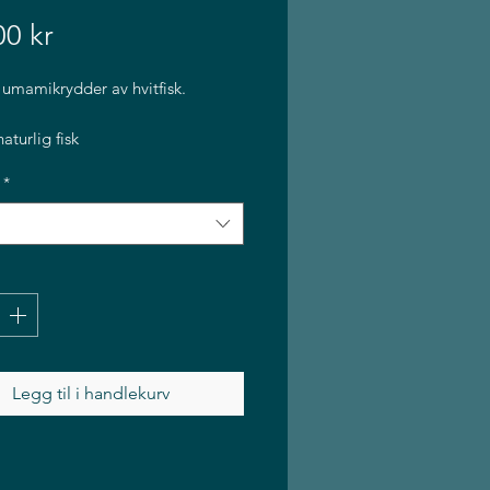
Pris
00 kr
 umamikrydder av hvitfisk.
aturlig fisk
*
nser
: 100% pulver av hvitfisk
innhold per 100g:
Energi KJ/ Kcal
Legg til i handlekurv
/362), Fett (2g), Karbohydrater
tein (87g), Salt (3g)