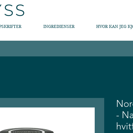
PSKRIFTER
INGREDIENSER
HVOR KAN JEG KJ
Nor
- Na
hvit