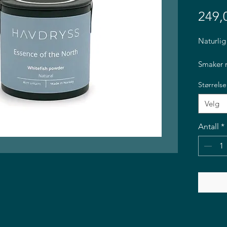
249,
Naturlig
Smaker n
Størrelse
Velg
Antall
*
Ingredie
Nærings
(1534 KJ
(0g), Pro