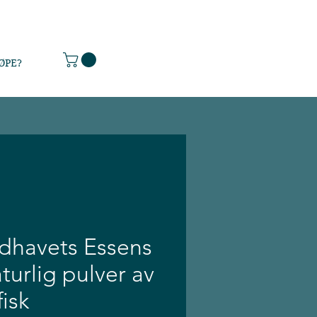
ØPE?
dhavets Essens
turlig pulver av
fisk